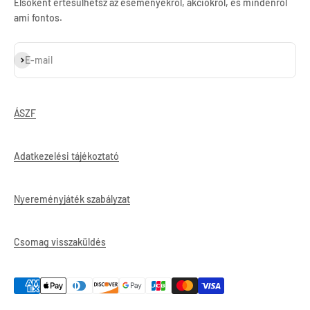
Elsőként értesülhetsz az eseményekről, akciókról, és mindenről
ami fontos.
Feliratkozás
E-mail
ÁSZF
Adatkezelési tájékoztató
Nyereményjáték szabályzat
Csomag visszaküldés