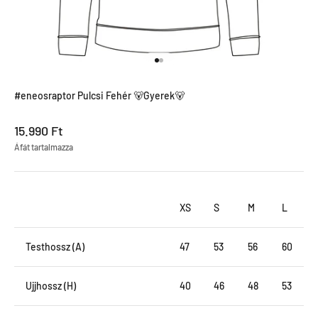
Menjen a termékre 1
Menjen a termékre 2
#eneosraptor Pulcsi Fehér 🐻Gyerek🐻
Leértékel ár
15.990 Ft
Áfát tartalmazza
XS
S
M
L
Testhossz (A)
47
53
56
60
Ujjhossz (H)
40
46
48
53