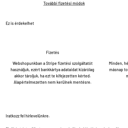
További fizetési módok
Fizetés
Webshopunkban a Stripe fizetési szolgáltatót
Minden, hé
használjuk, ezért bankkártya adataidat kizárólag
másnap tov
akkor tároljuk, ha ezt te kifejezetten kérted.
m
Alapértelmezetten nem kerülnek mentésre.
Iratkozz fel hírlevelünkre.