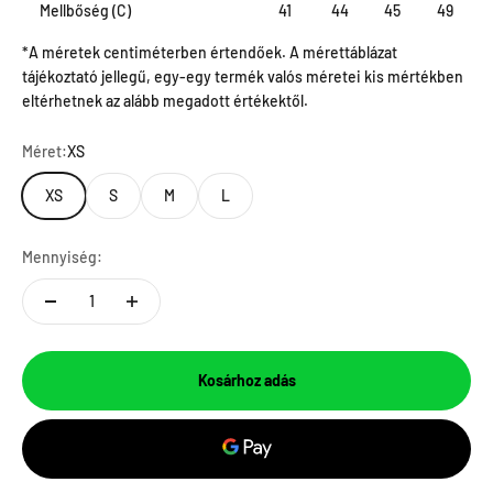
Mellbőség (C)
41
44
45
49
*
A méretek centiméterben értendőek.
A mérettáblázat
tájékoztató jellegű, egy-egy termék valós méretei kis mértékben
eltérhetnek az alább megadott értékektől.
Méret:
XS
XS
S
M
L
Mennyiség:
Kosárhoz adás