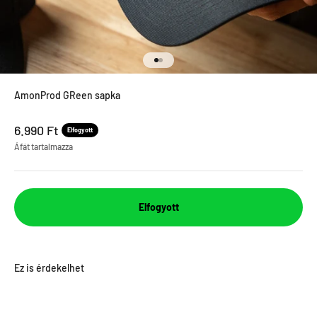
Menjen a termékre 1
Menjen a termékre 2
AmonProd GReen sapka
Leértékel ár
6.990 Ft
Elfogyott
Áfát tartalmazza
Elfogyott