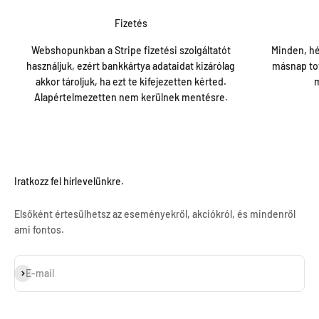
Fizetés
Webshopunkban a Stripe fizetési szolgáltatót
Minden, hé
használjuk, ezért bankkártya adataidat kizárólag
másnap tov
akkor tároljuk, ha ezt te kifejezetten kérted.
m
Alapértelmezetten nem kerülnek mentésre.
Iratkozz fel hírlevelünkre.
Elsőként értesülhetsz az eseményekről, akciókról, és mindenről
ami fontos.
Feliratkozás
E-mail