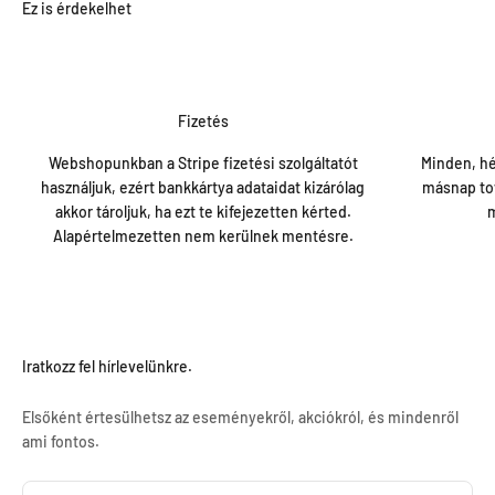
Fizetés
Webshopunkban a Stripe fizetési szolgáltatót
Minden, hé
használjuk, ezért bankkártya adataidat kizárólag
másnap tov
akkor tároljuk, ha ezt te kifejezetten kérted.
m
Alapértelmezetten nem kerülnek mentésre.
Iratkozz fel hírlevelünkre.
Elsőként értesülhetsz az eseményekről, akciókról, és mindenről
ami fontos.