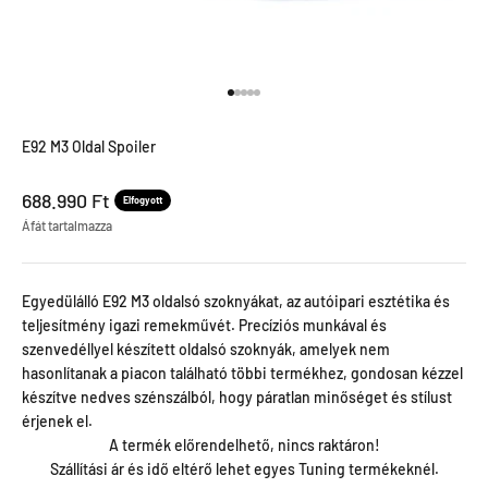
Menjen a termékre 1
Menjen a termékre 2
Menjen a termékre 3
Menjen a termékre 4
Menjen a termékre 5
E92 M3 Oldal Spoiler
Leértékel ár
688.990 Ft
Elfogyott
Áfát tartalmazza
Egyedülálló E92 M3 oldalsó szoknyákat, az autóipari esztétika és
teljesítmény igazi remekművét. Precíziós munkával és
szenvedéllyel készített oldalsó szoknyák, amelyek nem
hasonlítanak a piacon található többi termékhez, gondosan kézzel
készítve nedves szénszálból, hogy páratlan minőséget és stílust
érjenek el.
A termék előrendelhető, nincs raktáron!
Szállítási ár és idő eltérő lehet egyes Tuning termékeknél.