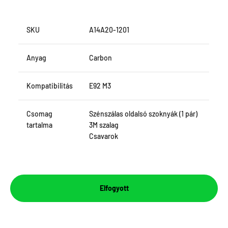
SKU
A14A20-1201
Anyag
Carbon
Kompatibilitás
E92 M3
Csomag
Szénszálas oldalsó szoknyák (1 pár)
tartalma
3M szalag
Csavarok
Elfogyott