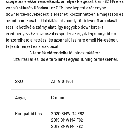
szögletes élekkel rendelkezik, amelyek kiegészítik az F82 M4 éles
vonalú stílusát. Ráadásul az OEM-hez képest akár enyhe
downforce-növekedést is érezhet, köszönhetően a magasabb és
aerodinamikusabb kialakításnak, amely több levegő áramlását
teszi lehetővé a szárny alatt, így nagyobb downforce-t
eredményez. Ez a szénszálas spoiler az egyik legkönnyebben
felszerelhető alkatrész, és azonnal új szintre emeli M4-esének
teljesítményét és kialakítását.
A termék előrendelhető, nincs raktáron!
Szállítási ár és idő eltérő lehet egyes Tuning termékeknél.
SKU
A14A10-1501
Anyag
Carbon
Kompatibilitás
2020 BMW M4 F82
2019 BMW M4 F82
2018 BMW M4 F82