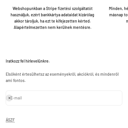
Webshopunkban a Stripe fizetési szolgáltatót
Minden, hé
használjuk, ezért bankkártya adataidat kizárólag
másnap tov
akkor tároljuk, ha ezt te kifejezetten kérted.
m
Alapértelmezetten nem kerülnek mentésre.
Iratkozz fel hírlevelünkre.
Elsőként értesülhetsz az eseményekről, akciókról, és mindenről
ami fontos.
Feliratkozás
E-mail
ÁSZF