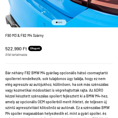
Menjen a termékre 1
Menjen a termékre 2
Menjen a termékre 3
Menjen a termékre 4
F80 M3 & F82 M4 Szárny
Leértékel ár
522.990 Ft
Elfogyott
Áfát tartalmazza
Bár néhány F82 BMW M4 gyárilag opcionális hátsó csomagtartó
spoilerrel rendelkezik, sok tulajdonos úgy találja, hogy ez nem
elég agresszív az autójukhoz, különösen, ha sok más szénszálas
vagy kozmetikai módosítást is végrehajtottak rajta. Az ADRO
kézzel készített szénszálas spoilert fejlesztett ki a BMW M4-hez,
amely az opcionális OEM spoilerből merít ihletet, de teljesen új
szintű agresszivitást kölcsönöz az autónak. Ez a szénszálas BMW
M4 spoiler magasabban helyezkedik el, mint a gyári spoiler, és