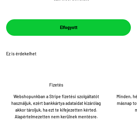
Elfogyott
Fizetés
Webshopunkban a Stripe fizetési szolgáltatót
Minden, hé
használjuk, ezért bankkártya adataidat kizárólag
másnap tov
akkor tároljuk, ha ezt te kifejezetten kérted.
m
Alapértelmezetten nem kerülnek mentésre.