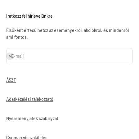
Iratkozz fel hírlevelünkre.
Elsőként értesülhetsz az eseményekről, akciókról, és mindenről
ami fontos.
Feliratkozás
E-mail
ÁSZF
Adatkezelési tájékoztató
Nyereményjáték szabályzat
Csomag visszaküldés