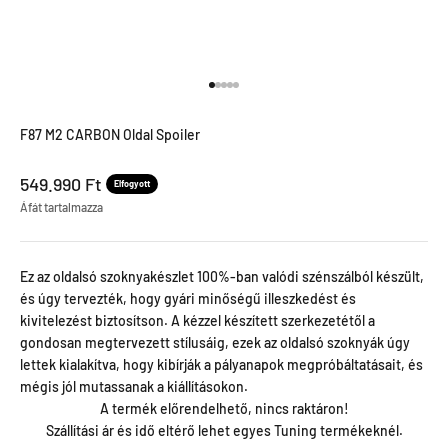
Menjen a termékre 1
Menjen a termékre 2
Menjen a termékre 3
Menjen a termékre 4
Menjen a termékre 5
F87 M2 CARBON Oldal Spoiler
Leértékel ár
549.990 Ft
Elfogyott
Áfát tartalmazza
Ez az oldalsó szoknyakészlet 100%-ban valódi szénszálból készült,
és úgy tervezték, hogy gyári minőségű illeszkedést és
kivitelezést biztosítson. A kézzel készített szerkezetétől a
gondosan megtervezett stílusáig, ezek az oldalsó szoknyák úgy
lettek kialakítva, hogy kibírják a pályanapok megpróbáltatásait, és
mégis jól mutassanak a kiállításokon.
A termék előrendelhető, nincs raktáron!
Szállítási ár és idő eltérő lehet egyes Tuning termékeknél.