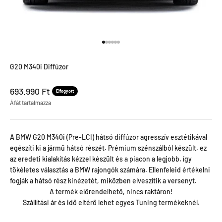
Menjen a termékre 1
Menjen a termékre 2
Menjen a termékre 3
Menjen a termékre 4
Menjen a termékre 5
Menjen a termékre 6
G20 M340i Diffúzor
Leértékel ár
693.990 Ft
Elfogyott
Áfát tartalmazza
A BMW G20 M340i (Pre-LCI) hátsó diffúzor agresszív esztétikával
egészíti ki a jármű hátsó részét. Prémium szénszálból készült, ez
az eredeti kialakítás kézzel készült és a piacon a legjobb, így
tökéletes választás a BMW rajongók számára. Ellenfeleid értékelni
fogják a hátsó rész kinézetét, miközben elveszítik a versenyt.
A termék előrendelhető, nincs raktáron!
Szállítási ár és idő eltérő lehet egyes Tuning termékeknél.