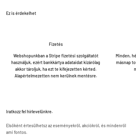
Fizetés
Webshopunkban a Stripe fizetési szolgáltatót
Minden, hé
használjuk, ezért bankkártya adataidat kizárólag
másnap tov
akkor tároljuk, ha ezt te kifejezetten kérted.
m
Alapértelmezetten nem kerülnek mentésre.
Iratkozz fel hírlevelünkre.
Elsőként értesülhetsz az eseményekről, akciókról, és mindenről
ami fontos.