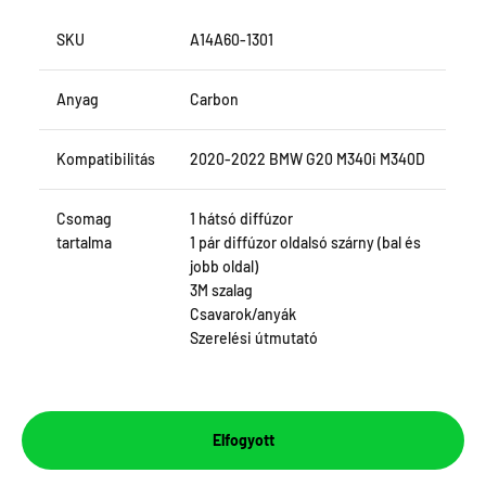
SKU
A14A60-1301
Anyag
Carbon
Kompatibilitás
2020-2022 BMW G20 M340i M340D
Csomag
1 hátsó diffúzor
tartalma
1 pár diffúzor oldalsó szárny (bal és
jobb oldal)
3M szalag
Csavarok/anyák
Szerelési útmutató
Elfogyott