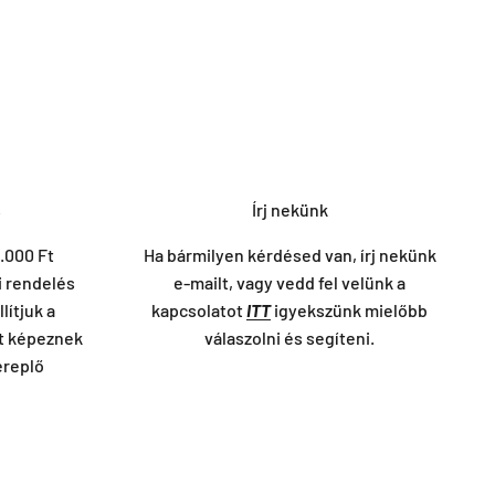
s
Írj nekünk
.000 Ft
Ha bármilyen kérdésed van, írj nekünk
i rendelés
e-mailt, vagy vedd fel velünk a
lítjuk a
kapcsolatot
ITT
igyekszünk mielőbb
lt képeznek
válaszolni és segíteni.
ereplő