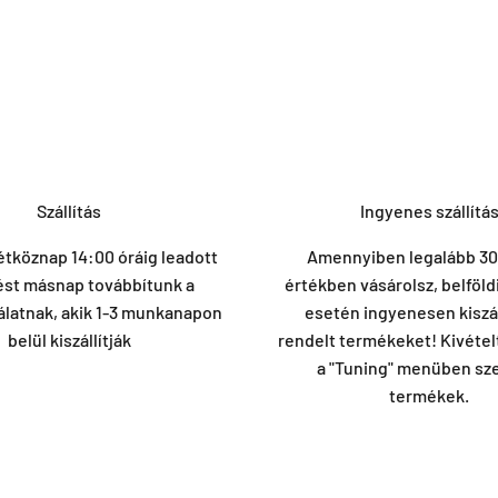
Szállítás
Ingyenes szállítá
étköznap 14:00 óráig leadott
Amennyiben legalább 30
ést másnap továbbítunk a
értékben vásárolsz, belföld
álatnak, akik 1-3 munkanapon
esetén ingyenesen kiszál
belül kiszállítják
rendelt termékeket! Kivéte
a "Tuning" menüben sz
termékek.