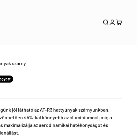
Keresős
Bejelentkez
Kosár
únyak szárny
fogyott
günk jól látható az AT-R3 hattyúnyak szárnyunkban.
zönhetően 45%-kal könnyebb az alumíniumnál, míg a
ás maximalizálja az aerodinamikai hatékonyságot és
lenállást.