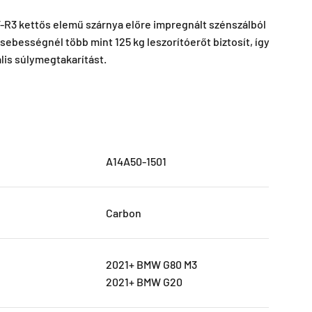
R3 kettős elemű szárnya előre impregnált szénszálból
sebességnél több mint 125 kg leszorítóerőt biztosít, így
lis súlymegtakarítást.
A14A50-1501
Carbon
2021+ BMW G80 M3
2021+ BMW G20