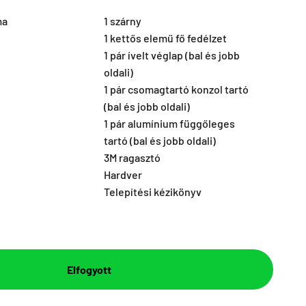
ma
1 szárny
1 kettős elemű fő fedélzet
1 pár ívelt véglap (bal és jobb
oldali)
1 pár csomagtartó konzol tartó
(bal és jobb oldali)
1 pár alumínium függőleges
tartó (bal és jobb oldali)
3M ragasztó
Hardver
Telepítési kézikönyv
Elfogyott