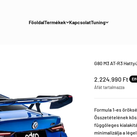
Főoldal
Termékek
Kapcsolat
Tuning
G80 M3 AT-R3 Hatty
Leértékel ár
2.224.990 Ft
El
Áfát tartalmazza
Formula 1-es öröksé
Összetételének kös
függőleges kialakít
minimalizálja a légel