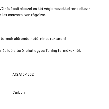
V2 középső résszel és két véglemezekkel rendelkezik,
két csavarral van rögzítve.
 termék előrendelhető, nincs raktáron!
 ár és idő eltérő lehet egyes Tuning termékeknél.
A12A10-1502
Carbon