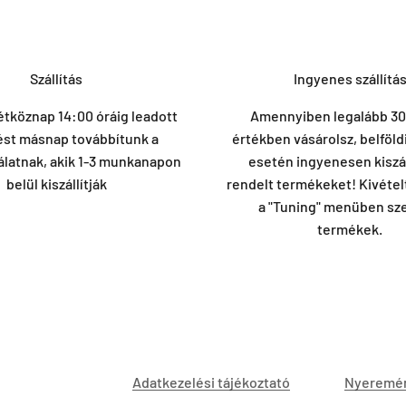
Szállítás
Ingyenes szállítá
étköznap 14:00 óráig leadott
Amennyiben legalább 30
ést másnap továbbítunk a
értékben vásárolsz, belföld
álatnak, akik 1-3 munkanapon
esetén ingyenesen kiszál
belül kiszállítják
rendelt termékeket! Kivéte
a "Tuning" menüben sz
termékek.
Adatkezelési tájékoztató
Nyeremén