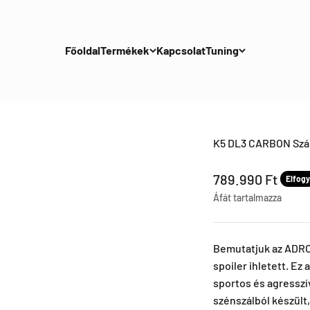
Főoldal
Termékek
Kapcsolat
Tuning
K5 DL3 CARBON Szá
Leértékel ár
789.990 Ft
Elfogy
Áfát tartalmazza
Bemutatjuk az ADRO 
spoiler ihletett. Ez
sportos és agresszív
szénszálból készült,