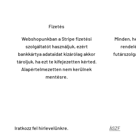
Fizetés
Webshopunkban a Stripe fizetési
Minden, h
szolgáltatót használjuk, ezért
rendel
bankkártya adataidat kizárólag akkor
futárszolg
tároljuk, ha ezt te kifejezetten kérted.
Alapértelmezetten nem kerülnek
mentésre.
Iratkozz fel hírlevelünkre.
ÁSZF