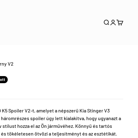
Keresős
Bejelentkez
Kosár
rny V2
ott
K5 Spoiler V2-t, amelyet a népszerű Kia Stinger V3
 a háromrészes spoiler úgy lett kialakítva, hogy ugyanazt a
 stílust hozza el az Ön járművéhez. Könnyű és tartós
 és tökéletesen ötvözi a teljesítményt és az esztétikát.