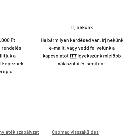
s
Írj nekünk
.000 Ft
Ha bármilyen kérdésed van, írj nekünk
i rendelés
e-mailt, vagy vedd fel velünk a
lítjuk a
kapcsolatot
ITT
igyekszünk mielőbb
lt képeznek
válaszolni és segíteni.
ereplő
yjáték szabályzat
Csomag visszaküldés