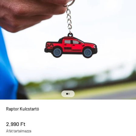
Menjen a termékre 1
Menjen a termékre 2
Raptor Kulcstartó
Leértékel ár
2.990 Ft
Áfát tartalmazza