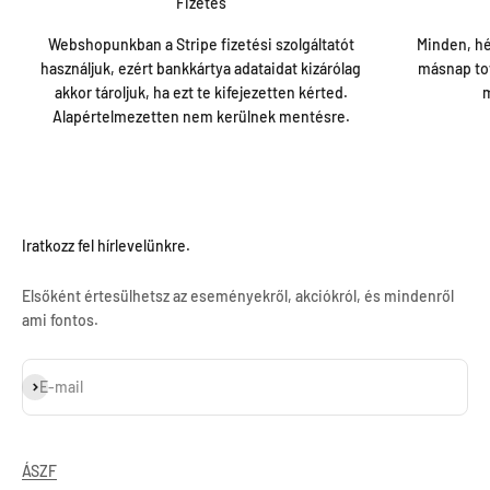
Fizetés
Webshopunkban a Stripe fizetési szolgáltatót
Minden, hé
használjuk, ezért bankkártya adataidat kizárólag
másnap tov
akkor tároljuk, ha ezt te kifejezetten kérted.
m
Alapértelmezetten nem kerülnek mentésre.
Iratkozz fel hírlevelünkre.
Elsőként értesülhetsz az eseményekről, akciókról, és mindenről
ami fontos.
Feliratkozás
E-mail
ÁSZF