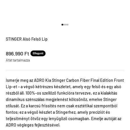
Menjen a termékre 1
Menjen a termékre 2
Menjen a termékre 3
Menjen a termékre 4
STINGER Alsó Felső Lip
Leértékel ár
896.990 Ft
Elfogyott
Áfát tartalmazza
Ismerje meg az ADRO Kia Stinger Carbon Fiber Final Edition Front
Lip-et – a végső kétrészes készletet, amely egy felső és egy alsó
részből áll. 100%-os szellőző funkcióra tervezve, ez a kialakítás
dinamikus szénszálas megjelenést kölcsönöz, emelve Stinger
stílusát. Ez a karcsú frissítés nem csak esztétikai szempontból
fontos; ez a végső készlet a Stingerhez, amely precíziót és
teljesítményt ötvöz egy lenyűgöző csomagban. Emelje autóját az
ADRO végleges fejlesztésével.