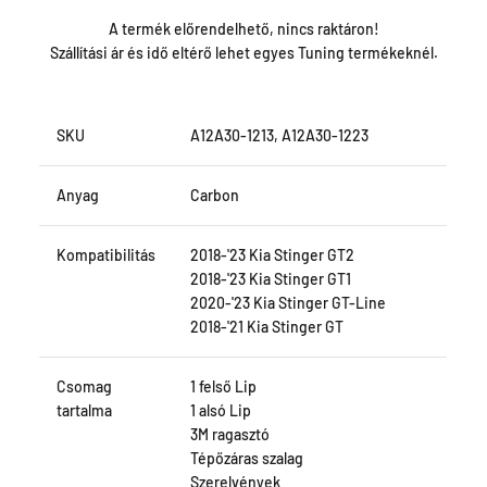
A termék előrendelhető, nincs raktáron!
Szállítási ár és idő eltérő lehet egyes Tuning termékeknél.
SKU
A12A30-1213, A12A30-1223
Anyag
Carbon
Kompatibilitás
2018-'23 Kia Stinger GT2
2018-'23 Kia Stinger GT1
2020-'23 Kia Stinger GT-Line
2018-'21 Kia Stinger GT
Csomag
1 felső Lip
tartalma
1 alsó Lip
3M ragasztó
Tépőzáras szalag
Szerelvények