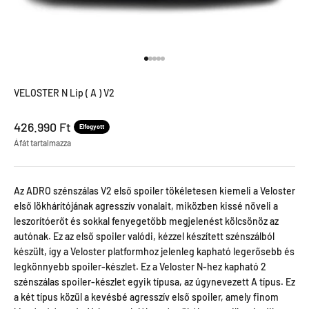
Menjen a termékre 1
Menjen a termékre 2
Menjen a termékre 3
Menjen a termékre 4
Menjen a termékre 5
VELOSTER N Lip ( A ) V2
Leértékel ár
426.990 Ft
Elfogyott
Áfát tartalmazza
Az ADRO szénszálas V2 első spoiler tökéletesen kiemeli a Veloster
első lökhárítójának agresszív vonalait, miközben kissé növeli a
leszorítóerőt és sokkal fenyegetőbb megjelenést kölcsönöz az
autónak. Ez az első spoiler valódi, kézzel készített szénszálból
készült, így a Veloster platformhoz jelenleg kapható legerősebb és
legkönnyebb spoiler-készlet. Ez a Veloster N-hez kapható 2
szénszálas spoiler-készlet egyik típusa, az úgynevezett A típus. Ez
a két típus közül a kevésbé agresszív első spoiler, amely finom