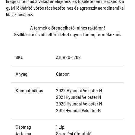
kiegészítést ad a Veloster elejéhez, és tökéletesen illeszkedik a
gyári lökhárító vörös rácsbetéteihez és agresszív aerodinamikai
kialakításához.
A termék előrendelhető, nincs raktáron!
Szállítási ár és idő eltérő lehet egyes Tuning termékeknél.
SKU
A10A20-1202
Anyag
Carbon
Kompatibilitás
2022 Hyundai Veloster N
2021 Hyundai Veloster N
2020 Hyundai Veloster N
2019 Hyundai Veloster N
Csomag
1 Lip
tartalma
Szerelési útmutató