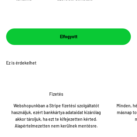
Elfogyott
Fizetés
Webshopunkban a Stripe fizetési szolgáltatót
Minden, hé
használjuk, ezért bankkártya adataidat kizárólag
másnap tov
akkor tároljuk, ha ezt te kifejezetten kérted.
m
Alapértelmezetten nem kerülnek mentésre.