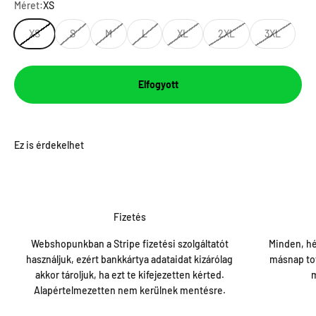
Méret:
XS
XS
S
M
L
XL
2XL
3XL
Elfogyott
Fizetés
Webshopunkban a Stripe fizetési szolgáltatót
Minden, hé
használjuk, ezért bankkártya adataidat kizárólag
másnap tov
akkor tároljuk, ha ezt te kifejezetten kérted.
m
Alapértelmezetten nem kerülnek mentésre.