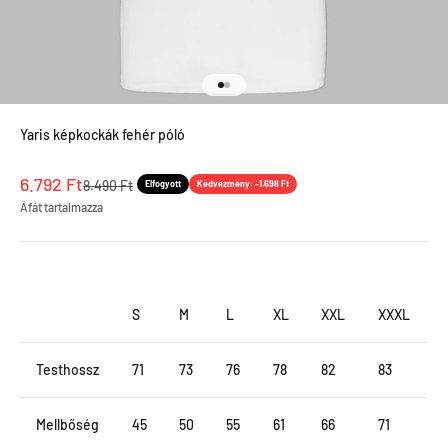
Menjen a termékre 1
Menjen a termékre 2
Yaris képkockák fehér póló
Leértékel ár
6.792 Ft
Normál ár
8.490 Ft
Elfogyott
Kedvezmény: -1.698 Ft
Áfát tartalmazza
S
M
L
XL
XXL
XXXL
Testhossz
71
73
76
78
82
83
Mellbőség
45
50
55
61
66
71